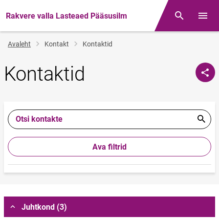
Rakvere valla Lasteaed Pääsusilm
Otsing
Menüü
Jälglink
Avaleht
Kontakt
Kontaktid
Kontaktid
Otsi kontakte
Ava filtrid
Juhtkond (3)