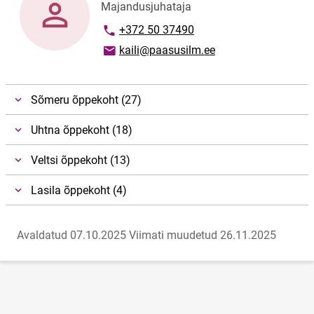
Majandusjuhataja
Telefoninumber
+372 50 37490
E-posti aadress
kaili@paasusilm.ee
Sõmeru õppekoht (27)
Uhtna õppekoht (18)
Veltsi õppekoht (13)
Lasila õppekoht (4)
Avaldatud 07.10.2025
Viimati muudetud 26.11.2025