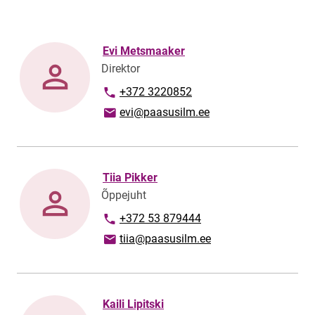
Evi Metsmaaker
Direktor
Telefoninumber
+372 3220852
E-posti aadress
evi@paasusilm.ee
Tiia Pikker
Õppejuht
Telefoninumber
+372 53 879444
E-posti aadress
tiia@paasusilm.ee
Kaili Lipitski