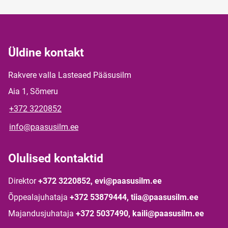
Üldine kontakt
Rakvere valla Lasteaed Pääsusilm
Aia 1, Sõmeru
+372 3220852
info@paasusilm.ee
Olulised kontaktid
Direktor
+372 3220852, evi@paasusilm.ee
Õppealajuhataja
+372 53879444, tiia@paasusilm.ee
Majandusjuhataja
+372 5037490, kaili@paasusilm.ee