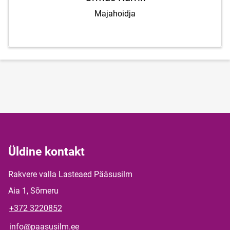
Majahoidja
Üldine kontakt
Rakvere valla Lasteaed Pääsusilm
Aia 1, Sõmeru
+372 3220852
info@paasusilm.ee