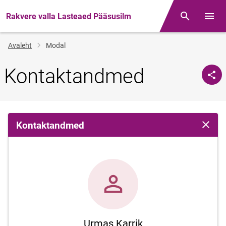
Rakvere valla Lasteaed Pääsusilm
Otsing
Menüü
Jälglink
Avaleht
Modal
Kontaktandmed
Kontaktandmed
Sulge 
Urmas Karrik