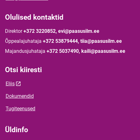
Olulised kontaktid
Direktor
+372 3220852, evi@paasusilm.ee
Õppealajuhataja
+372 53879444, tiia@paasusilm.ee
Majandusjuhataja
+372 5037490, kaili@paasusilm.ee
Otsi kiiresti
Eliis
Dokumendid
Tugiteenused
Üldinfo