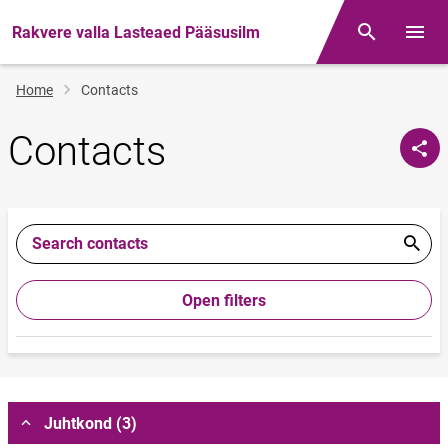
Rakvere valla Lasteaed Pääsusilm
Otsing
Open/
Breadcrumb
Home
Contacts
Contacts
Search contacts
Open filters
Juhtkond (3)