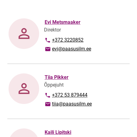
Evi Metsmaaker
Direktor
Phone number
+372 3220852
Email address
evi@paasusilm.ee
Tiia Pikker
Õppejuht
Phone number
+372 53 879444
Email address
tiia@paasusilm.ee
Kaili Lipitski