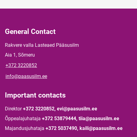
General Contact
Rakvere valla Lasteaed Pääsusilm
Aia 1, Sõmeru
+372 3220852
info@paasusilm.ee
Important contacts
Direktor
+372 3220852, evi@paasusilm.ee
Õppealajuhataja
+372 53879444, tiia@paasusilm.ee
Majandusjuhataja
+372 5037490, kaili@paasusilm.ee