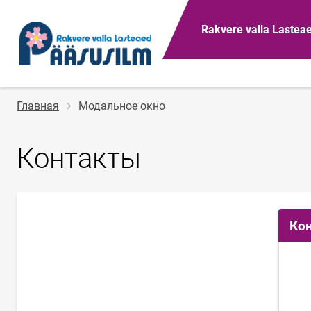
Rakvere valla Lastea
Строка
Главная
Модальное окно
навигации
Контакты
Ко