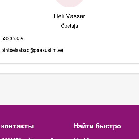
Heli Vassar
Õpetaja
мер телефона
53335359
mail адрес
pintselsabad@paasusilm.ee
 контакты
Найти быстро