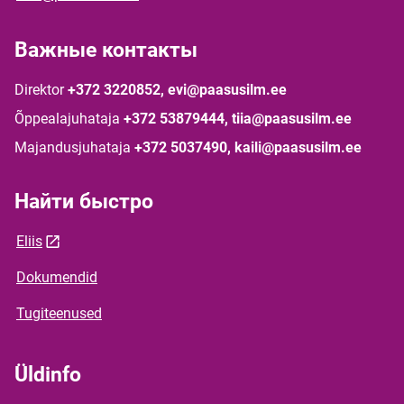
Важные контакты
Direktor
+372 3220852, evi@paasusilm.ee
Õppealajuhataja
+372 53879444, tiia@paasusilm.ee
Majandusjuhataja
+372 5037490, kaili@paasusilm.ee
Найти быстро
Eliis
Dokumendid
Tugiteenused
Üldinfo