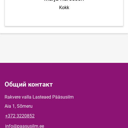
Kokk
Общий контакт
Rakvere valla Lasteaed Pääsusilm
Aia 1, Sõmeru
+372 3220852
info@paasusilm.ee