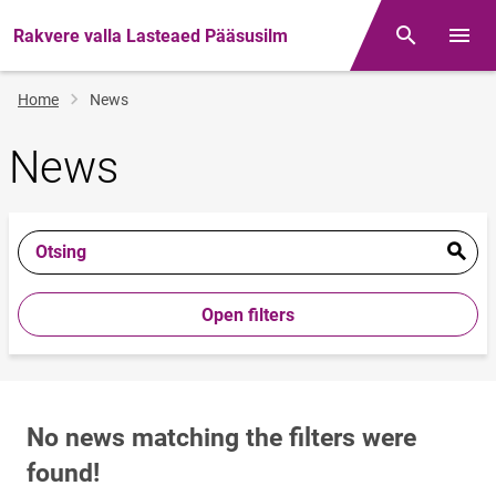
Rakvere valla Lasteaed Pääsusilm
Otsing
Open/
Breadcrumb
Home
News
News
Otsing
Open filters
No news matching the filters were
found!